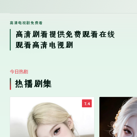
高清电视剧免费看
高清剧看
提供
免费观看在线
观看高清电视剧
今日热剧
热播剧集
7.4