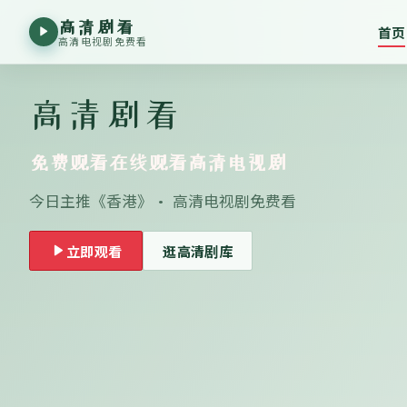
高清剧看
首页
高清电视剧免费看
高清剧看
免费观看在线观看高清电视剧
今日主推《
苏州城南篇
》·
高清电视剧
免费看
立即观看
逛高清剧库