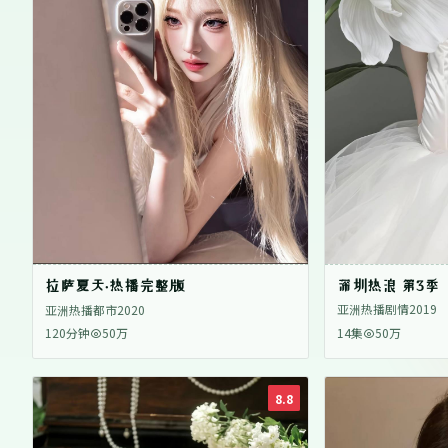
深圳热浪 第3季
拉萨夏天·热播完整版
亚洲热播
剧情
2019
亚洲热播
都市
2020
14集
50万
120分钟
50万
8.8