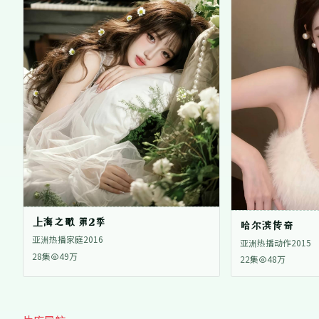
上海之歌 第2季
哈尔滨传奇
亚洲热播
家庭
2016
亚洲热播
动作
2015
28集
49万
22集
48万