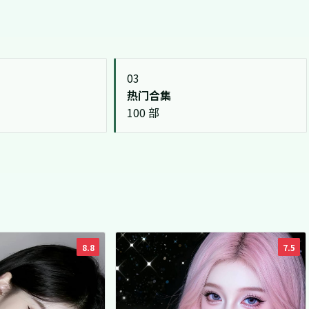
03
热门合集
100
部
8.8
7.5