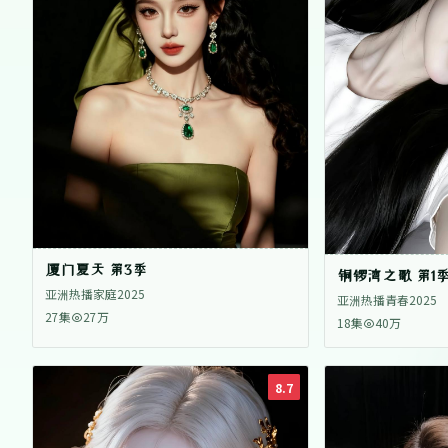
厦门夏天 第3季
铜锣湾之歌 第1
亚洲热播
家庭
2025
亚洲热播
青春
2025
27集
27万
18集
40万
8.7