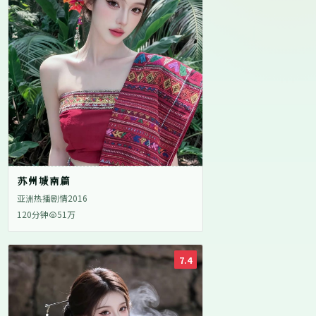
苏州城南篇
亚洲热播
剧情
2016
120分钟
51万
7.4